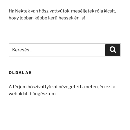
Ha Nektek van hőszivattyútok, meséljetek róla kicsit,
hogy jobban képbe kerülhessek én is!
Keresés
Keresé
a
következő
kifejezésre:
OLDALAK
A férjem hőszivattyúkat nézegetett a neten, én ezt a
weboldalt böngésztem
A grossoffice.hu segített beindítani a hőszivattyús
vállalkozásomat
A hőszivattyú elintézése után egy ajándékkal leptem