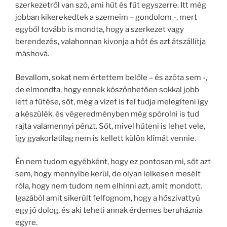
szerkezetről van szó, ami hűt és fűt egyszerre. Itt még
jobban kikerekedtek a szemeim – gondolom -, mert
egyből tovább is mondta, hogy a szerkezet vagy
berendezés, valahonnan kivonja a hőt és azt átszállítja
máshová.
Bevallom, sokat nem értettem belőle – és azóta sem -,
de elmondta, hogy ennek köszönhetően sokkal jobb
lett a fűtése, sőt, még a vizet is fel tudja melegíteni így
a készülék, és végeredményben még spórolni is tud
rajta valamennyi pénzt. Sőt, mivel hűteni is lehet vele,
így gyakorlatilag nem is kellett külön klímát vennie.
Én nem tudom egyébként, hogy ez pontosan mi, sőt azt
sem, hogy mennyibe kerül, de olyan lelkesen mesélt
róla, hogy nem tudom nem elhinni azt, amit mondott.
Igazából amit sikerült felfognom, hogy a hőszivattyú
egy jó dolog, és aki teheti annak érdemes beruháznia
egyre.