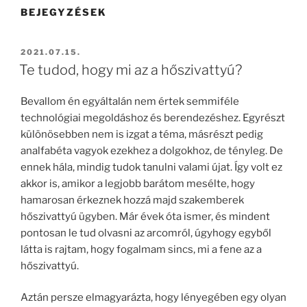
BEJEGYZÉSEK
BEKÜLDVE:
2021.07.15.
Te tudod, hogy mi az a hőszivattyú?
Bevallom én egyáltalán nem értek semmiféle
technológiai megoldáshoz és berendezéshez. Egyrészt
különösebben nem is izgat a téma, másrészt pedig
analfabéta vagyok ezekhez a dolgokhoz, de tényleg. De
ennek hála, mindig tudok tanulni valami újat. Így volt ez
akkor is, amikor a legjobb barátom mesélte, hogy
hamarosan érkeznek hozzá majd szakemberek
hőszivattyú ügyben. Már évek óta ismer, és mindent
pontosan le tud olvasni az arcomról, úgyhogy egyből
látta is rajtam, hogy fogalmam sincs, mi a fene az a
hőszivattyú.
Aztán persze elmagyarázta, hogy lényegében egy olyan