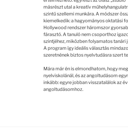
értelmezhető: egyrészt az olasz „studio” 
másrészt utal a kreatív műhelyhangulat
szintű szellemi munkára. A módszer öss
kiemelkedik: a hagyományos oktatási 
Hollywood rendszer háromszor gyorsab
fárasztó. A tanuló nem csoporthoz igazo
szintjéhez, miközben folyamatos tanári j
A program így ideális választás mindazok
szeretnének biztos nyelvtudásra szert te
Mára már én is elmondhatom, hogy meg
nyelviskolánál, és az angoltudásom egyre
inkább: egyre jobban visszatalálok az 
angoltudásomhoz.