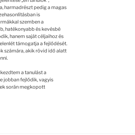
jelentése „én tanulok”,
ra, harmadrészt pedig a magas
zehasonlításban is
formákkal szemben a
b, hatékonyabb és kevésbé
dik, hanem saját céljaihoz és
elenlét támogatja a fejlődését.
 számára, akik rövid idő alatt
nni.
kezdtem a tanulást a
 jobban fejlődik, vagyis
évek során megkopott