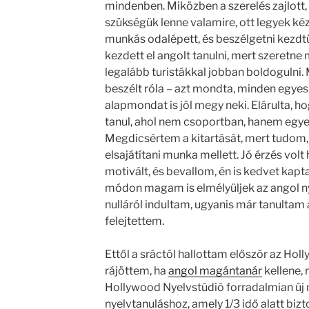
mindenben. Miközben a szerelés zajlott
szükségük lenne valamire, ott legyek kéz
munkás odalépett, és beszélgetni kezdt
kezdett el angolt tanulni, mert szeretne
legalább turistákkal jobban boldogulni.
beszélt róla – azt mondta, minden egyes
alapmondat is jól megy neki. Elárulta, 
tanul, ahol nem csoportban, hanem egye
Megdicsértem a kitartását, mert tudom, 
elsajátítani munka mellett. Jó érzés volt 
motivált, és bevallom, én is kedvet kap
módon magam is elmélyüljek az angol n
nulláról indultam, ugyanis már tanultam 
felejtettem.
Ettől a sráctól hallottam először az Hol
rájöttem, ha
angol magántanár
kellene, 
Hollywood Nyelvstúdió forradalmian új 
nyelvtanuláshoz, amely 1/3 idő alatt biz