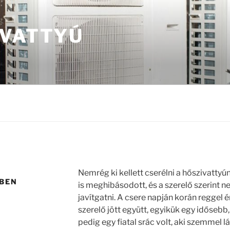
IVATTYÚ
Nemrég ki kellett cserélni a hőszivattyú
BEN
is meghibásodott, és a szerelő szerint 
javítgatni. A csere napján korán reggel
szerelő jött együtt, egyikük egy idősebb
pedig egy fiatal srác volt, aki szemmel l