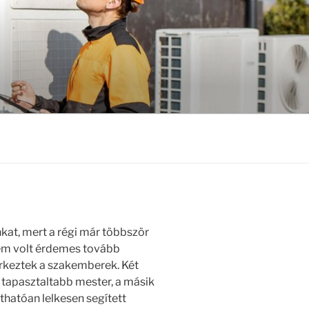
nkat, mert a régi már többször
nem volt érdemes tovább
 érkeztek a szakemberek. Két
, tapasztaltabb mester, a másik
áthatóan lelkesen segített