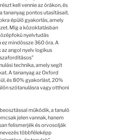
észt kell vennie az órákon, és
a tananyag pontos utasításait.
okra épülő gyakorlás, amely
zet. Míg a közoktatásban
középfokú nyelvtudás
n ez mindössze 360 óra. A
 az angol nyelv logikus
sszafordításos”
ulási technika, amely segít
okat. A tananyag az Oxford
ül, és 80% gyakorlást, 20%
ülön szótanulásra vagy otthoni
őbeosztással működik, a tanuló
nemcsak jelen vannak, hanem
san felismerjék és orvosolják
elnevezés többféleképp