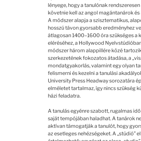
lényege, hogy a tanulónak rendszeresen r
követnie kell az angol magántanárok és 
A módszer alapja a szisztematikus, alap
hosszú távon gyorsabb eredményhez ve
átlagosan 1400–1600 óra szükséges a 
eléréséhez, a Hollywood Nyelvstúdióba
módszer három alappillére közé tartozik
szerkezetének fokozatos átadása, a „vi
mondatgyakorlás, valamint egy olyan tan
felismerni és kezelni a tanulási akadály
University Press Headway sorozatára ép
elméletet tartalmaz, így nincs szükség k
házi feladatra.
A tanulás egyénre szabott, rugalmas id
saját tempójában haladhat. A tanárok 
aktívan támogatják a tanulót, hogy gyor
az esetleges nehézségeket. A „stúdió” 