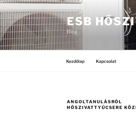
Tartalomhoz
ESB HŐSZ
Blog
Kezdőlap
Kapcsolat
ANGOLTANULÁSRÓL
HŐSZIVATTYÚCSERE KÖZ