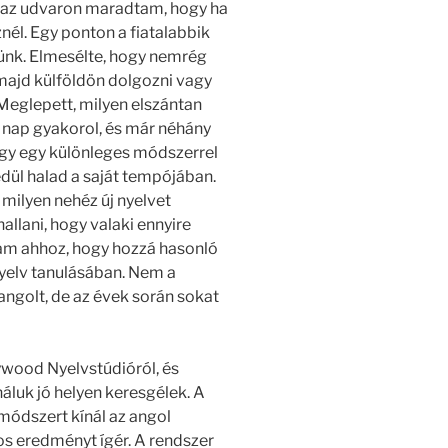
, az udvaron maradtam, hogy ha
nél. Egy ponton a fiatalabbik
ünk. Elmesélte, hogy nemrég
 majd külföldön dolgozni vagy
 Meglepett, milyen elszántan
 nap gyakorol, és már néhány
hogy egy különleges módszerrel
dül halad a saját tempójában.
milyen nehéz új nyelvet
hallani, hogy valaki ennyire
tam ahhoz, hogy hozzá hasonló
yelv tanulásában. Nem a
angolt, de az évek során sokat
lywood Nyelvstúdióról, és
náluk jó helyen keresgélek. A
módszert kínál az angol
tos eredményt ígér. A rendszer