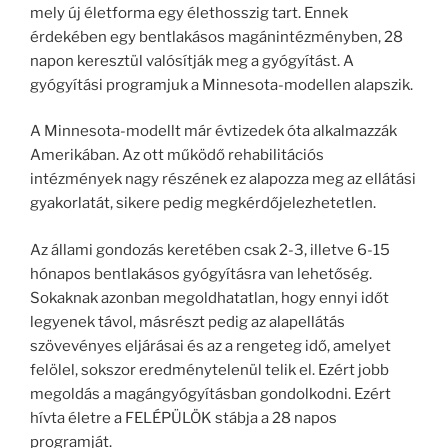
mely új életforma egy élethosszig tart. Ennek
érdekében egy bentlakásos magánintézményben, 28
napon keresztül valósítják meg a gyógyítást. A
gyógyítási programjuk a Minnesota-modellen alapszik.
A Minnesota-modellt már évtizedek óta alkalmazzák
Amerikában. Az ott működő rehabilitációs
intézmények nagy részének ez alapozza meg az ellátási
gyakorlatát, sikere pedig megkérdőjelezhetetlen.
Az állami gondozás keretében csak 2-3, illetve 6-15
hónapos bentlakásos gyógyításra van lehetőség.
Sokaknak azonban megoldhatatlan, hogy ennyi időt
legyenek távol, másrészt pedig az alapellátás
szövevényes eljárásai és az a rengeteg idő, amelyet
felölel, sokszor eredménytelenül telik el. Ezért jobb
megoldás a magángyógyításban gondolkodni. Ezért
hívta életre a FELÉPÜLÖK stábja a 28 napos
programját.