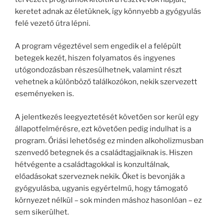
keretet adnak az életüknek, így könnyebb a gyógyulás
felé vezető útra lépni.
A program végeztével sem engedik el a felépült
betegek kezét, hiszen folyamatos és ingyenes
utógondozásban részesülhetnek, valamint részt
vehetnek a különböző találkozókon, nekik szervezett
eseményeken is.
A jelentkezés leegyeztetését követően sor kerül egy
állapotfelmérésre, ezt követően pedig indulhat is a
program. Óriási lehetőség ez minden alkoholizmusban
szenvedő betegnek és a családtagjaiknak is. Hiszen
hétvégente a családtagokkal is konzultálnak,
előadásokat szerveznek nekik. Őket is bevonják a
gyógyulásba, ugyanis egyértelmű, hogy támogató
környezet nélkül – sok minden máshoz hasonlóan – ez
sem sikerülhet.