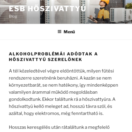
Tartalomhoz
ESB HŐSZIVATTYÚ
Blog
Menü
ALKOHOLPROBLÉMÁI ADÓDTAK A
HŐSZIVATTYÚ SZERELŐNEK
A tél közeledtével végre eldöntöttük, milyen fűtési
rendszerre szeretnénk beruházni. A kazán se nem
környezetbarát, se nem hatékony, így mindenképpen
valamilyen árammal működő megoldásban
gondolkodtunk. Ekkor találtunk rá a hőszivattyúra. A
hőszivattyú kellő meleget ad, hosszú távra szól, és
azáltal, hogy elektromos, még fenntartható is.
Hosszas keresgélés után rátaláltunk a megfelelő