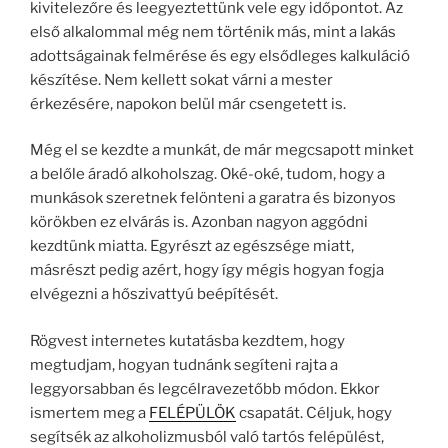
kivitelezőre és leegyeztettünk vele egy időpontot. Az
első alkalommal még nem történik más, mint a lakás
adottságainak felmérése és egy elsődleges kalkuláció
készítése. Nem kellett sokat várni a mester
érkezésére, napokon belül már csengetett is.
Még el se kezdte a munkát, de már megcsapott minket
a belőle áradó alkoholszag. Oké-oké, tudom, hogy a
munkások szeretnek felönteni a garatra és bizonyos
körökben ez elvárás is. Azonban nagyon aggódni
kezdtünk miatta. Egyrészt az egészsége miatt,
másrészt pedig azért, hogy így mégis hogyan fogja
elvégezni a hőszivattyú beépítését.
Rögvest internetes kutatásba kezdtem, hogy
megtudjam, hogyan tudnánk segíteni rajta a
leggyorsabban és legcélravezetőbb módon. Ekkor
ismertem meg a
FELÉPÜLÖK
csapatát. Céljuk, hogy
segítsék az alkoholizmusból való tartós felépülést,