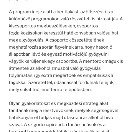
A program ideje alatt a bentlakást, az étkezést és a
különböző programokon való részvételt is biztosítják. A
kiscsoportos megbeszéléseken, csoportos
foglalkozásokon keresztül hatékonyabban valósulhat
meg a gyógyulás. A csoportok összetételének
meghatározása során figyelnek arra, hogy hasonló
állapotban lévő és egyező motivációjú gyógyulni
vágyók kerüljenek egy csoportba. A mentorok maguk is
átmentek az alkoholizmusból való gyógyulás
folyamatán, így extra megértőek és empatikusak a
tagokkal. Szeretettel, odaadással fordulnak feléjük,
mely sokat tud lendíteni a felépülésben.
Olyan gyakorlatokat és megküzdési stratégiákat
tanítanak meg a résztvevőknek, melyek segítségével
hatékonyan el tudják majd utasítani az alkohol hívó
szavát. A szigorú napirend, a tanácsadások és a
tervezett programok kitöltik a résztvevők napjait,