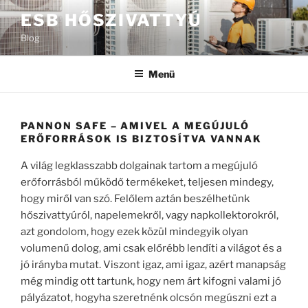
Tartalomhoz
ESB HŐSZIVATTYÚ
Blog
Menü
PANNON SAFE – AMIVEL A MEGÚJULÓ
ERŐFORRÁSOK IS BIZTOSÍTVA VANNAK
A világ legklasszabb dolgainak tartom a megújuló
erőforrásból működő termékeket, teljesen mindegy,
hogy miről van szó. Felőlem aztán beszélhetünk
hőszivattyúról, napelemekről, vagy napkollektorokról,
azt gondolom, hogy ezek közül mindegyik olyan
volumenű dolog, ami csak előrébb lendíti a világot és a
jó irányba mutat. Viszont igaz, ami igaz, azért manapság
még mindig ott tartunk, hogy nem árt kifogni valami jó
pályázatot, hogyha szeretnénk olcsón megúszni ezt a