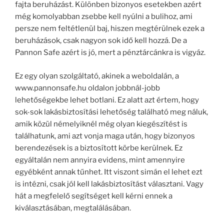
fajta beruházást. Különben bizonyos esetekben azért
még komolyabban zsebbe kell nyúlni a bulihoz, ami
persze nem feltétlenül baj, hiszen megtérülnek ezek a
beruházások, csak nagyon sok idő kell hozzá. De a
Pannon Safe azért is jó, mert a pénztárcánkra is vigyáz.
Ez egy olyan szolgáltató, akinek a weboldalán, a
www.pannonsafe.hu oldalon jobbnál-jobb
lehetőségekbe lehet botlani. Ez alatt azt értem, hogy
sok-sok lakásbiztosítási lehetőség található meg náluk,
amik közül némelyiknél még olyan kiegészítést is
találhatunk, ami azt vonja maga után, hogy bizonyos
berendezések is a biztosított körbe kerülnek. Ez
egyáltalán nem annyira evidens, mint amennyire
egyébként annak tűnhet. Itt viszont simán el lehet ezt
is intézni, csak jól kell lakásbiztosítást választani. Vagy
hát a megfelelő segítséget kell kérni ennek a
kiválasztásában, megtalálásában.