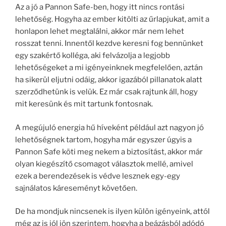
Az a jó a Pannon Safe-ben, hogy itt nincs rontási
lehetőség. Hogyha az ember kitölti az űrlapjukat, amit a
honlapon lehet megtalálni, akkor már nem lehet
rosszat tenni. Innentől kezdve keresni fog bennünket
egy szakértő kolléga, aki felvázolja a legjobb
lehetőségeket a mi igényeinknek megfelelően, aztán
ha sikerül eljutni odáig, akkor igazából pillanatok alatt
szerződhetünk is velük. Ez már csak rajtunk áll, hogy
mit keresünk és mit tartunk fontosnak.
A megújuló energia hű híveként például azt nagyon jó
lehetőségnek tartom, hogyha már egyszer úgyis a
Pannon Safe köti meg nekem a biztosítást, akkor már
olyan kiegészítő csomagot választok mellé, amivel
ezek a berendezések is védve lesznek egy-egy
sajnálatos káreseményt követően.
De ha mondjuk nincsenek is ilyen külön igényeink, attól
még az is jól jön szerintem, hogyha a beázásból adódó