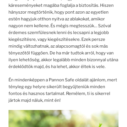
káreseményeket magába foglalja a biztosítás. Hiszen
hányszor megtörténik, hogy pont azon az egyetlen
estén hagyjuk otthon nyitva az ablakokat, amikor
nagyon nem kellene. És mégis megtesszük… Szóval
érdemes szemfülesnek lenni és lecsapni a legjobb
kiegészítésre, vagy kiegészítésekre. Ezek persze
mindig változhatnak, az alapcsomagtól és sok más
tényezőtől függően. De ha már tudtok arról, hogy van
ilyen lehetőség, akkor legalább minden bizonnyal utána
érdeklődtök majd, és ha lehet, akkor éltek is vele.
Én mindenképpen a Pannon Safe oldalát ajánlom, mert
tényleg egy helyre sikerült begyűjteniük minden
fontos és hasznos tartalmat. Remélem, ti is sikerrel
jártok majd náluk, mint én!