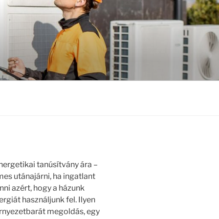
nergetikai tanúsítvány ára –
s utánajárni, ha ingatlant
ni azért, hogy a házunk
giát használjunk fel. Ilyen
örnyezetbarát megoldás, egy