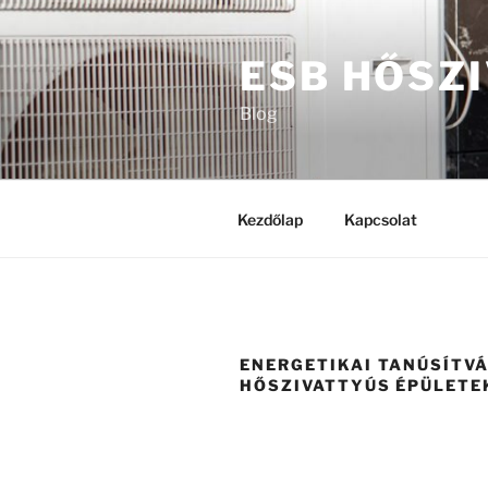
Tartalomhoz
ESB HŐSZ
Blog
Kezdőlap
Kapcsolat
ENERGETIKAI TANÚSÍTV
HŐSZIVATTYÚS ÉPÜLETE