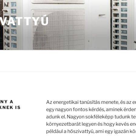
IVATTYÚ
ÁNY A
Az energetikai tanúsítás menete, és az e
KNEK IS
egy nagyon fontos kérdés, aminek érdeme
adunk el. Nagyon sokféleképp tudunk ten
környezetbarát legyen és hogy kevés ener
például a hőszivattyú, ami egy igazán k