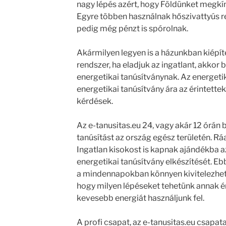
nagy lépés azért, hogy Földünket megkím
Egyre többen használnak hőszivattyús re
pedig még pénzt is spórolnak.
Akármilyen legyen is a házunkban kiépítet
rendszer, ha eladjuk az ingatlant, akkor 
energetikai tanúsítványnak. Az energetik
energetikai tanúsítvány ára az érintett
kérdések.
Az e-tanusitas.eu 24, vagy akár 12 órán be
tanúsítást az ország egész területén. Rá
Ingatlan kisokost is kapnak ajándékba az
energetikai tanúsítvány elkészítését. E
a mindennapokban könnyen kivitelezhető
hogy milyen lépéseket tehetünk annak 
kevesebb energiát használjunk fel.
A profi csapat, az e-tanusitas.eu csapat