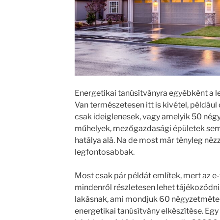
Energetikai tanúsítványra egyébként a 
Van természetesen itt is kivétel, példáu
csak ideiglenesek, vagy amelyik 50 nég
műhelyek, mezőgazdasági épületek sem 
hatálya alá. Na de most már tényleg nézz
legfontosabbak.
Most csak pár példát említek, mert az e
mindenről részletesen lehet tájékozódni
lakásnak, ami mondjuk 60 négyzetméter,
energetikai tanúsítvány elkészítése. Eg