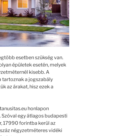
legtöbb esetben szükség van.
l olyan épületek esetén, melyek
yzetméternél kisebb. A
tartoznak a jogszabály
ük az árakat, hisz ezek a
-tanusitas.eu honlapon
. Szóval egy átlagos budapesti
 17990 forintba kerül az
y száz négyzetméteres vidéki