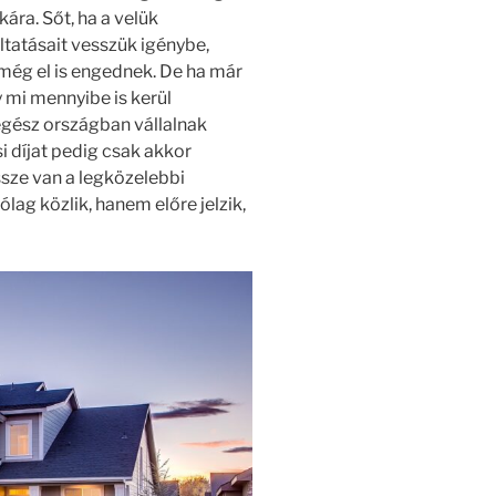
kára. Sőt, ha a velük
ltatásait vesszük igénybe,
 még el is engednek. De ha már
y mi mennyibe is kerül
egész országban vállalnak
si díjat pedig csak akkor
ssze van a legközelebbi
ag közlik, hanem előre jelzik,