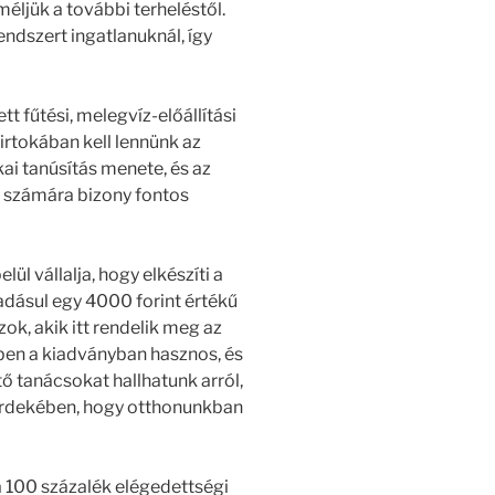
éljük a további terheléstől.
ndszert ingatlanuknál, így
t fűtési, melegvíz-előállítási
birtokában kell lennünk az
ai tanúsítás menete, és az
ek számára bizony fontos
lül vállalja, hogy elkészíti a
adásul egy 4000 forint értékű
ok, akik itt rendelik meg az
bben a kiadványban hasznos, és
 tanácsokat hallhatunk arról,
érdekében, hogy otthonunkban
a 100 százalék elégedettségi