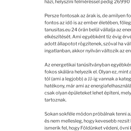
házi, helyszíni felméréssel pedig 26990 f
Persze fontosak az árak is, de amilyen f
fontos az idő is az ember életében, főleg
tanusitas.eu 24 órán belül vállalja az en
elkészítését. Ami egyébként tíz évig érv
adott állapotot rögzítenek, szóval ha vá
ingatlanban, akkor nyilván változik az e
Az energetikai tanúsítványban egyébként
fokos skálára helyezik el. Olyan ez, mint 
tól (ami a legjobb) a JJ-ig vannak a kate
hatékony, már ami az energiafelhasználá
csak olyan épületeket lehet építeni, m
tartoznak.
Sokan sokféle módon próbálnak tenni az
és nem mellesleg, hogy kevesebb rezsit k
ismerik fel, hogy Földünket védeni, óvni 