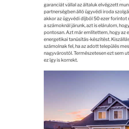
garanciát vállal az általuk elvégzett mun
partnerségben álló ügyvédi iroda szolgá
akkor az ügyvédi díjból 50 ezer forintot
a számoknál járunk, azt is elárulom, hog
pontosan. Azt már említettem, hogy az 
energetikai tanúsítás-készítést. Kiszállá
számolnak fel, ha az adott település me
nagyvárostól. Természetesen ezt sem utól
ez így is korrekt.