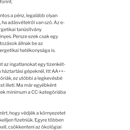
orint.
ontos a pénz, legalább olyan
, ha adásvételről van szó. Az e-
ergetikai tanúsítvány
ényes. Persze ezek csak egy
ltozások állnak be az
nergetikai hatékonysága is.
 az ingatlanokat egy tizenkét-
a háztartási gépeknél. Itt AA++-
góriák, ez utóbbi a legkevésbé
st illeti. Ma már egyébként
elyek minimum a CC-kategóriába
ért, hogy védjék a környezetet
elljen fizetniük. Egyre többen
kell, csökkenteni az ökológiai