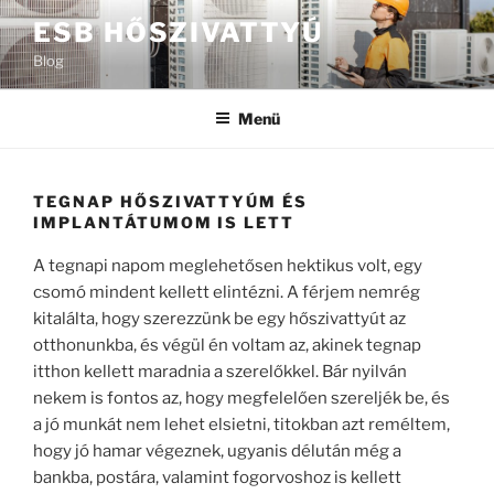
Tartalomhoz
ESB HŐSZIVATTYÚ
Blog
Menü
TEGNAP HŐSZIVATTYÚM ÉS
IMPLANTÁTUMOM IS LETT
A tegnapi napom meglehetősen hektikus volt, egy
csomó mindent kellett elintézni. A férjem nemrég
kitalálta, hogy szerezzünk be egy hőszivattyút az
otthonunkba, és végül én voltam az, akinek tegnap
itthon kellett maradnia a szerelőkkel. Bár nyilván
nekem is fontos az, hogy megfelelően szereljék be, és
a jó munkát nem lehet elsietni, titokban azt reméltem,
hogy jó hamar végeznek, ugyanis délután még a
bankba, postára, valamint fogorvoshoz is kellett