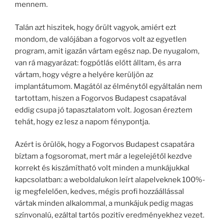
mennem.
Talán azt hiszitek, hogy őrült vagyok, amiért ezt
mondom, de valójában a fogorvos volt az egyetlen
program, amit igazán vártam egész nap. De nyugalom,
van rá magyarázat: fogpótlás előtt álltam, és arra
vártam, hogy végre a helyére kerüljön az
implantátumom. Magától az élménytől egyáltalán nem
tartottam, hiszen a Fogorvos Budapest csapatával
eddig csupa jó tapasztalatom volt. Jogosan éreztem
tehát, hogy ez lesz a napom fénypontja.
Azért is örülök, hogy a Fogorvos Budapest csapatára
bíztam a fogsoromat, mert már a legelejétől kezdve
korrekt és kiszámítható volt minden a munkájukkal
kapcsolatban: a weboldalukon leírt alapelveknek 100%-
ig megfelelően, kedves, mégis profi hozzáállással
vártak minden alkalommal, a munkájuk pedig magas
színvonalú, ezáltal tartós pozitív eredményekhez vezet.