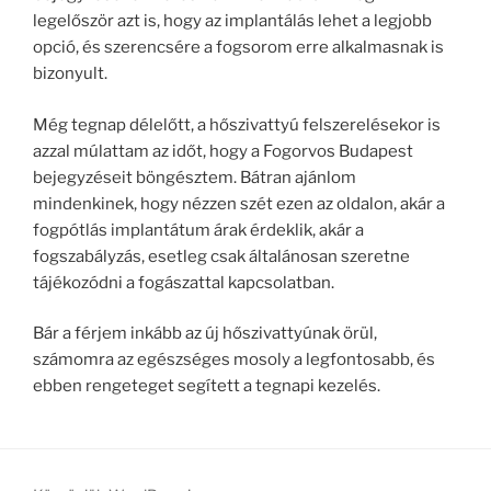
legelőször azt is, hogy az implantálás lehet a legjobb
opció, és szerencsére a fogsorom erre alkalmasnak is
bizonyult.
Még tegnap délelőtt, a hőszivattyú felszerelésekor is
azzal múlattam az időt, hogy a Fogorvos Budapest
bejegyzéseit böngésztem. Bátran ajánlom
mindenkinek, hogy nézzen szét ezen az oldalon, akár a
fogpótlás implantátum árak érdeklik, akár a
fogszabályzás, esetleg csak általánosan szeretne
tájékozódni a fogászattal kapcsolatban.
Bár a férjem inkább az új hőszivattyúnak örül,
számomra az egészséges mosoly a legfontosabb, és
ebben rengeteget segített a tegnapi kezelés.