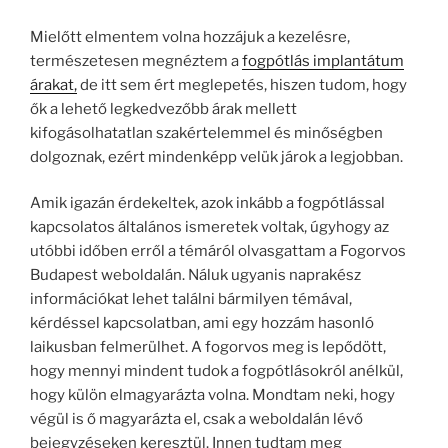
Mielőtt elmentem volna hozzájuk a kezelésre,
természetesen megnéztem a
fogpótlás implantátum
árakat,
de itt sem ért meglepetés, hiszen tudom, hogy
ők a lehető legkedvezőbb árak mellett
kifogásolhatatlan szakértelemmel és minőségben
dolgoznak, ezért mindenképp velük járok a legjobban.
Amik igazán érdekeltek, azok inkább a fogpótlással
kapcsolatos általános ismeretek voltak, úgyhogy az
utóbbi időben erről a témáról olvasgattam a Fogorvos
Budapest weboldalán. Náluk ugyanis naprakész
információkat lehet találni bármilyen témával,
kérdéssel kapcsolatban, ami egy hozzám hasonló
laikusban felmerülhet. A fogorvos meg is lepődött,
hogy mennyi mindent tudok a fogpótlásokról anélkül,
hogy külön elmagyarázta volna. Mondtam neki, hogy
végül is ő magyarázta el, csak a weboldalán lévő
bejegyzéseken keresztül. Innen tudtam meg