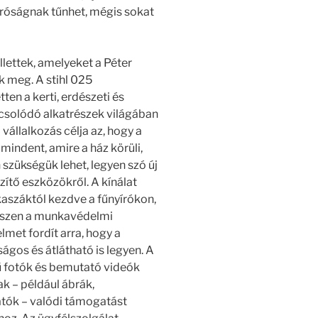
próságnak tűnhet, mégis sokat
llettek, amelyeket a Péter
k meg. A stihl 025
ten a kerti, erdészeti és
csolódó alkatrészek világában
vállalkozás célja az, hogy a
mindent, amire a ház körüli,
szükségük lehet, legyen szó új
zítő eszközökről. A kínálat
űkaszáktól kezdve a fűnyírókon,
észen a munkavédelmi
lmet fordít arra, hogy a
ágos és átlátható is legyen. A
sű fotók és bemutató videók
ak – például ábrák,
atók – valódi támogatást