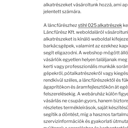
alkatrészeket vásároltunk hozzá, ami a
jelentett számára.
A láncfűrészhez
stihl 025 alkatrészek
ke
Láncfűrész Kft. weboldaláról vásároltun
alkatrészeket is kínáló weboldal kifejezet
barkácsgépek, valamint az ezekhez kap
segít eligazodni. A webshop mögött álló 
vásárlók egyetlen helyen találjanak meg 
kerti vagy professzionális munkák során 
gépekről, pótalkatrészekről vagy kiegés
rendkívül széles, a láncfűrészektől és f
ágaprítókon és áramfejlesztőkön át eg
felszerelésekig. A webáruház külön figye
vásárlás ne csupán gyors, hanem biztons
részletes termékleírások, saját készíté
segítik a döntést, míg a hasznos tartalm
szervizinformációk és gyakorlati útmut