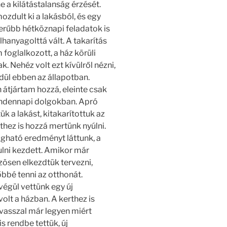
e a kilátástalanság érzését.
ozdult ki a lakásból, és egy
rűbb hétköznapi feladatok is
lhanyagolttá vált. A takarítás
 foglalkozott, a ház körüli
 Nehéz volt ezt kívülről nézni,
ül ebben az állapotban.
átjártam hozzá, eleinte csak
mindennapi dolgokban. Apró
k a lakást, kitakarítottuk az
thez is hozzá mertünk nyúlni.
ogható eredményt láttunk, a
ulni kezdett. Amikor már
zösen elkezdtük tervezni,
bbé tenni az otthonát.
végül vettünk egy új
olt a házban. A kerthez is
vasszal már legyen miért
s rendbe tettük, új