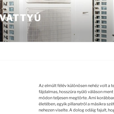
IVATTYÚ
Az elmúlt félév különösen nehéz volt a 
fájdalmas, hosszúra nyúló váláson ment 
módon teljesen megtörte. Ami korábban
életében, egyik pillanatról a másikra szét
nehezen viselte. A dolog odáig fajult, ho