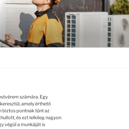
testvérem számára. Egy
keresztül, amely érthető
 biztos pontnak tűnt az
hullott, és ezt lelkileg nagyon
gy végül a munkáját is