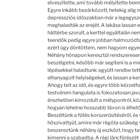
elveszítette, ami tovább mélyítette benn
Egyre inkább bezárkózott, hetekig alig m
depressziós időszakban már a legegysze
meghaladták az erejét. A lakása lassan e
háttérbe szorult, a kerttel egyáltalán nem
teendők pedig egyre jobban halmozódtak.
ezért úgy döntöttem, nem hagyom egyed
Néhány hónapon keresztül rendszeresen 
beszélgetni, később már segíteni is a 
lépésekkel haladtunk: együtt rendbe tettü
elhanyagolt helyiségeket, és lassan a ker
Ahogy telt az idő, és egyre több kézzelf
testvérem hangulata is fokozatosan jav
érezhetően kimozdult a mélypontról, kö
hogyan lehetne hosszabb távon is élhető
Beszéltünk a fűtés korszerűsítéséről, és 
hőszivattyút, amire már régóta szükség v
beszereztünk néhány új eszközt, hogy ta
kimenni a szabadba. A régi láncfűrészét i