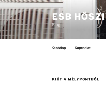
Tartalomhoz
ESB HŐSZ
Blog
Kezdőlap
Kapcsolat
KIÚT A MÉLYPONTBÓL