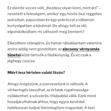
Ez eleinte vicces volt. „Kezdesz olyan lenni, mint én!” –
nevetett a feleségem, amikor egy hűvös őszi reggelen
pulcsiban, papucsban és egy pokróccal a vállamon
kortyolgattam a kávémat. De ahogy telt az idő,
elgondolkodtam: mi változott meg bennem?
Elkezdtem utánajárni, és hamar rábukkantam valamire,
amire addig nem gondoltam: az
alacsony vérnyomás
tünetei
közé tartozik a fázékonyság. És ez csak a
jéghegy csúcsa.
Miért lesz hirtelen valaki fázós?
Ahogy öregszünk, a szervezetünk is változik. A
vérkeringés lassulhat, az érfalak rugalmassága
csökkenhet, a szívverés ritkásabbá válik. Ezek mind
hozzájárulhatnak ahhoz, hogy egyre kevésbé
hatékonyan tudjuk felmelegíteni magunkat. A test