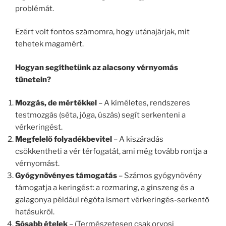
problémát.
Ezért volt fontos számomra, hogy utánajárjak, mit
tehetek magamért.
Hogyan segíthetünk az alacsony vérnyomás
tünetein?
Mozgás, de mértékkel
– A kíméletes, rendszeres
testmozgás (séta, jóga, úszás) segít serkenteni a
vérkeringést.
Megfelelő folyadékbevitel
– A kiszáradás
csökkentheti a vér térfogatát, ami még tovább rontja a
vérnyomást.
Gyógynövényes támogatás
– Számos gyógynövény
támogatja a keringést: a rozmaring, a ginszeng és a
galagonya például régóta ismert vérkeringés-serkentő
hatásukról.
Sósabb ételek
– (Természetesen csak orvosi