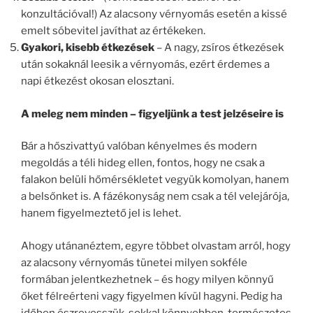
konzultációval!) Az alacsony vérnyomás esetén a kissé
emelt sóbevitel javíthat az értékeken.
Gyakori, kisebb étkezések
– A nagy, zsíros étkezések
után sokaknál leesik a vérnyomás, ezért érdemes a
napi étkezést okosan elosztani.
A meleg nem minden – figyeljünk a test jelzéseire is
Bár a hőszivattyú valóban kényelmes és modern
megoldás a téli hideg ellen, fontos, hogy ne csak a
falakon belüli hőmérsékletet vegyük komolyan, hanem
a belsőnket is. A fázékonyság nem csak a tél velejárója,
hanem figyelmeztető jel is lehet.
Ahogy utánanéztem, egyre többet olvastam arról, hogy
az alacsony vérnyomás tünetei milyen sokféle
formában jelentkezhetnek – és hogy milyen könnyű
őket félreérteni vagy figyelmen kívül hagyni. Pedig ha
időben észrevesszük, sokkal könnyebben, természetes