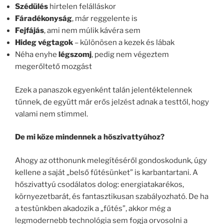
Szédülés
hirtelen felálláskor
Fáradékonyság
, már reggelente is
Fejfájás
, ami nem múlik kávéra sem
Hideg végtagok
– különösen a kezek és lábak
Néha enyhe
légszomj
, pedig nem végeztem
megerőltető mozgást
Ezek a panaszok egyenként talán jelentéktelennek
tűnnek, de együtt már erős jelzést adnak a testtől, hogy
valami nem stimmel.
De mi köze mindennek a hőszivattyúhoz?
Ahogy az otthonunk melegítéséről gondoskodunk, úgy
kellene a saját „belső fűtésünket” is karbantartani. A
hőszivattyú csodálatos dolog: energiatakarékos,
környezetbarát, és fantasztikusan szabályozható. De ha
a testünkben akadozik a „fűtés”, akkor még a
legmodernebb technológia sem fogja orvosolni a