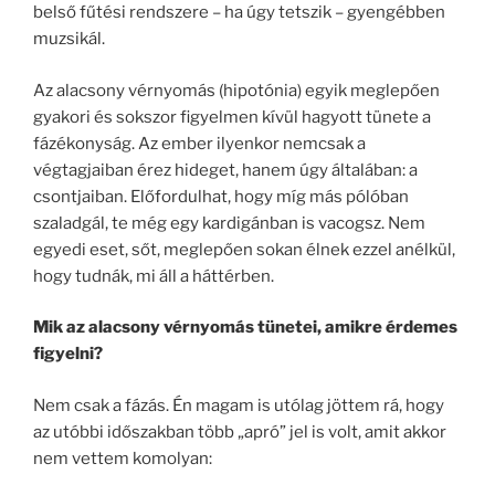
belső fűtési rendszere – ha úgy tetszik – gyengébben
muzsikál.
Az alacsony vérnyomás (hipotónia) egyik meglepően
gyakori és sokszor figyelmen kívül hagyott tünete a
fázékonyság. Az ember ilyenkor nemcsak a
végtagjaiban érez hideget, hanem úgy általában: a
csontjaiban. Előfordulhat, hogy míg más pólóban
szaladgál, te még egy kardigánban is vacogsz. Nem
egyedi eset, sőt, meglepően sokan élnek ezzel anélkül,
hogy tudnák, mi áll a háttérben.
Mik az alacsony vérnyomás tünetei, amikre érdemes
figyelni?
Nem csak a fázás. Én magam is utólag jöttem rá, hogy
az utóbbi időszakban több „apró” jel is volt, amit akkor
nem vettem komolyan: