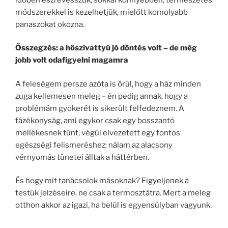
módszerekkel is kezelhetjük, mielőtt komolyabb
panaszokat okozna.
Összegzés: a hőszivattyú jó döntés volt – de még
jobb volt odafigyelni magamra
A feleségem persze azóta is örül, hogy a ház minden
zuga kellemesen meleg – én pedig annak, hogy a
problémám gyökerét is sikerült felfedeznem. A
fázékonyság, ami egykor csak egy bosszantó
mellékesnek tűnt, végül elvezetett egy fontos
egészségi felismeréshez: nálam az alacsony
vérnyomás tünetei álltak a háttérben.
És hogy mit tanácsolok másoknak? Figyeljenek a
testük jelzéseire, ne csak a termosztátra. Mert a meleg
otthon akkor az igazi, ha belül is egyensúlyban vagyunk.