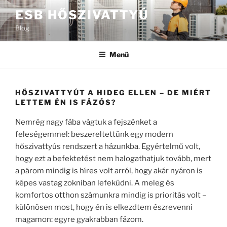
Tartalomhoz
ESB HŐSZIVATTYÚ
Blog
Menü
HŐSZIVATTYÚT A HIDEG ELLEN – DE MIÉRT
LETTEM ÉN IS FÁZÓS?
Nemrég nagy fába vágtuk a fejszénket a
feleségemmel: beszereltettünk egy modern
hőszivattyús rendszert a házunkba. Egyértelmű volt,
hogy ezt a befektetést nem halogathatjuk tovább, mert
a párom mindig is híres volt arról, hogy akár nyáron is
képes vastag zokniban lefeküdni. A meleg és
komfortos otthon számunkra mindig is prioritás volt –
különösen most, hogy én is elkezdtem észrevenni
magamon: egyre gyakrabban fázom.